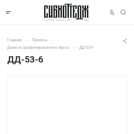
—
—
Главная
Проекты
—
Дома из профилированного бруса
ДД-53-6
ДД-53-6