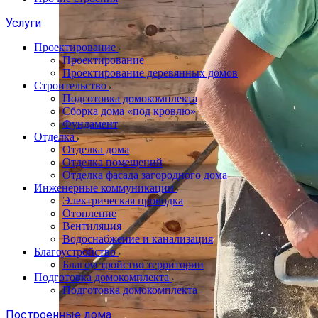
Услуги
Проектирование
Проектирование
Проектирование деревянных домов
Строительство
Подготовка домокомплекта
Сборка дома «под кровлю»
Фундамент
Отделка
Отделка дома
Отделка помещений
Отделка фасада загородного дома
Инженерные коммуникации
Электрическая проводка
Отопление
Вентиляция
Водоснабжение и канализация
Благоустройство
Благоустройство территории
Подготовка домокомплекта
Подготовка домокомплекта
Построенные дома