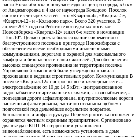
части Новосибирска в получасе езды от центра города, в 6 км
от Академгородка и 4 км от наукограда Кольцово. Поселок
состоит из четырех частей – это «Квартал-4», «Квартал-5»,
«Квартал-12» и «Кольцово парк». Всего 320 участков. В
апреле 2017 года на Рейтинге коттеджных поселков
Новосибирска «Квартал-12» занял 6-е место в номинации
"Топ-10". Целью проекта было создание современного
благоустроенного поселка в пригороде Новосибирска с
обеспечением всеми необходимыми инженерными
коммуникациями, дорогами и охраной для максимального
комфорта и безопасности наших жителей. Для обеспечения
высоких стандартов проживания на территории поселка
Управляющей компанией были утверждены правила
проживания и ведения строительных работ. Коммуникации В
поселке «Квартал-12» построены все инженерные сети: -
электроснабжение от 10 до 14,5 кВт; - централизованное
водоснабжение от артезианских скважин; - газоснабжение; -
подъездная дорога асфальтирована, внутрипоселковые дороги
частично асфальтированы, частично отсыпаны щебнем с
подготовкой под дальнейшее асфальтное покрытие.
Безопасность и инфраструктура Периметр поселка огорожен и
охраняется частным охранным предприятием. Организовано
два въезда с КПП. На территории установлено
видеонаблюдение, есть возможность установить в доме
пультовую охрану. В поселке есть детская площадка, парковые